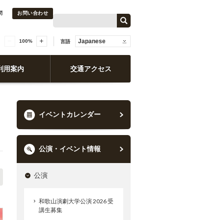
問
お問い合わせ
Japanese
100
%
言語
利用案内
交通アクセス
イベントカレンダー
公演・イベント情報
公演
和歌山演劇大学公演 2026 受
講生募集