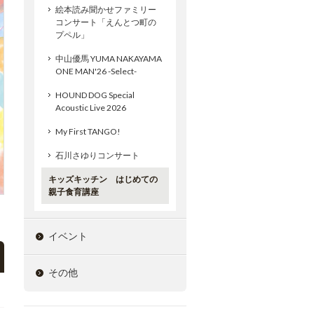
絵本読み聞かせファミリー
コンサート「えんとつ町の
プペル」
中山優馬 YUMA NAKAYAMA
ONE MAN'26 -Select-
HOUND DOG Special
Acoustic Live 2026
My First TANGO!
石川さゆりコンサート
キッズキッチン はじめての
親子食育講座
イベント
その他