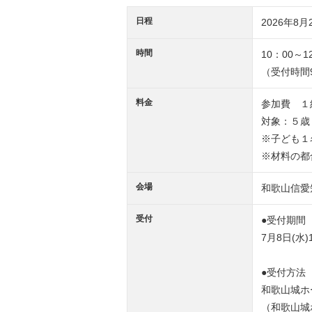
日程
2026年8月
時間
10：00～1
（受付時間9
料金
参加費 １組
対象：５歳
※子ども１
※材料の都
会場
和歌山信愛
受付
●受付期間
7月8日(水
●受付方法
和歌山城ホ
（和歌山城ホー