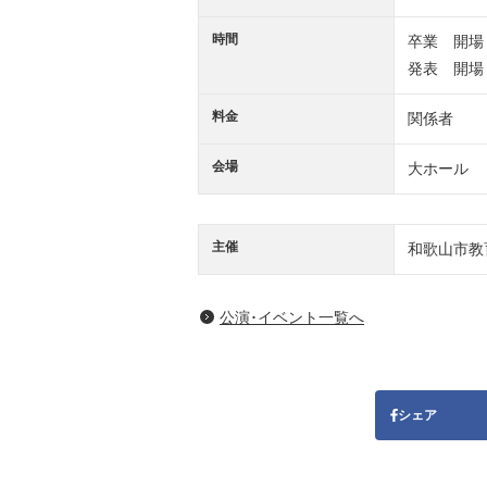
時間
卒業 開場 10
発表 開場 12
料金
関係者
会場
大ホール
主催
和歌山市教
公演･イベント一覧へ
シェア